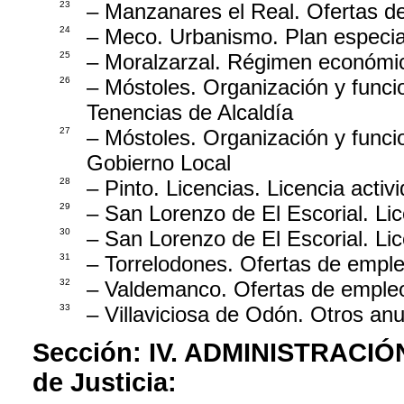
23
– Manzanares el Real. Ofertas d
24
– Meco. Urbanismo. Plan especial 
25
– Moralzarzal. Régimen económic
26
– Móstoles. Organización y func
Tenencias de Alcaldía
27
– Móstoles. Organización y func
Gobierno Local
28
– Pinto. Licencias. Licencia activ
29
– San Lorenzo de El Escorial. Lic
30
– San Lorenzo de El Escorial. L
31
– Torrelodones. Ofertas de emple
32
– Valdemanco. Ofertas de empleo
33
– Villaviciosa de Odón. Otros an
Sección:
IV. ADMINISTRACIÓ
de Justicia: