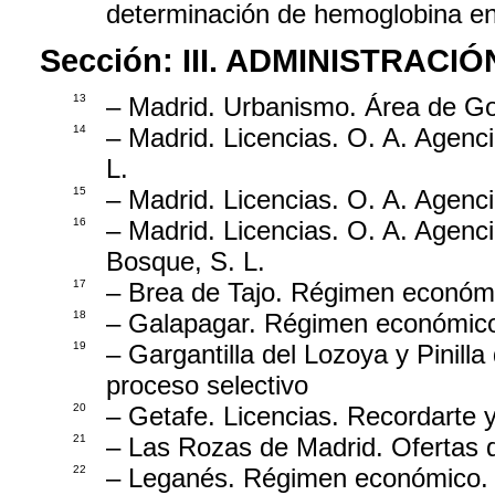
determinación de hemoglobina en
Sección:
III. ADMINISTRAC
13
– Madrid. Urbanismo. Área de Gob
14
– Madrid. Licencias. O. A. Agenc
L.
15
– Madrid. Licencias. O. A. Agenc
16
– Madrid. Licencias. O. A. Agenci
Bosque, S. L.
17
– Brea de Tajo. Régimen económi
18
– Galapagar. Régimen económico
19
– Gargantilla del Lozoya y Pinill
proceso selectivo
20
– Getafe. Licencias. Recordarte y
21
– Las Rozas de Madrid. Ofertas 
22
– Leganés. Régimen económico. M