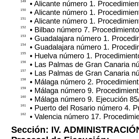
149
• Alicante número 1. Procedimie
150
• Alicante número 1. Procedimien
151
• Alicante número 1. Procedimie
152
• Bilbao número 7. Procedimient
153
• Guadalajara número 1. Procedi
154
• Guadalajara número 1. Procedi
155
• Huelva número 1. Procedimient
156
• Las Palmas de Gran Canaria n
157
• Las Palmas de Gran Canaria n
158
• Málaga número 2. Procedimien
159
• Málaga número 9. Procedimien
160
• Málaga número 9. Ejecución 85
161
• Puerto del Rosario número 4. 
162
• Valencia número 17. Procedimi
Sección:
IV. ADMINISTRACIÓ