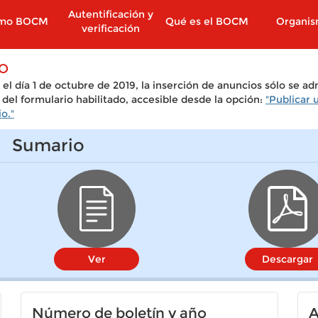
Autentificación y
imo BOCM
Qué es el BOCM
Organi
verificación
SO
el día 1 de octubre de 2019, la inserción de anuncios sólo se ad
 del formulario habilitado, accesible desde la opción:
"Publicar 
o."
Sumario
Ver
Descargar
Número de boletín y año
A