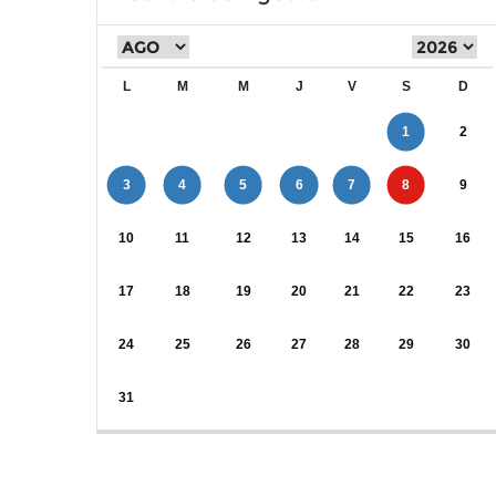
L
M
M
J
V
S
D
1
2
3
4
5
6
7
8
9
10
11
12
13
14
15
16
17
18
19
20
21
22
23
24
25
26
27
28
29
30
31