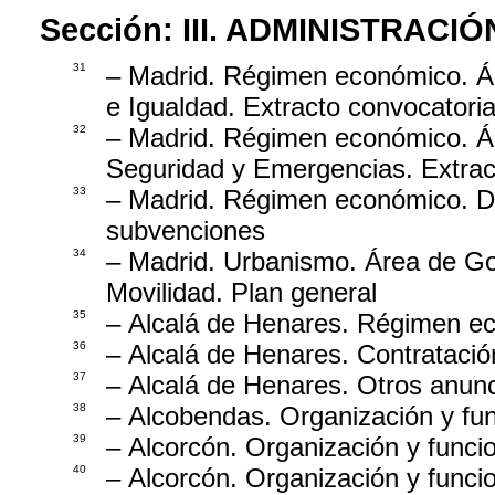
Sección:
III. ADMINISTRAC
31
– Madrid. Régimen económico. Ár
e Igualdad. Extracto convocatori
32
– Madrid. Régimen económico. Ár
Seguridad y Emergencias. Extrac
33
– Madrid. Régimen económico. Di
subvenciones
34
– Madrid. Urbanismo. Área de G
Movilidad. Plan general
35
– Alcalá de Henares. Régimen ec
36
– Alcalá de Henares. Contratación
37
– Alcalá de Henares. Otros anunc
38
– Alcobendas. Organización y fu
39
– Alcorcón. Organización y funci
40
– Alcorcón. Organización y funci