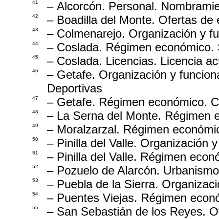
41
– Alcorcón. Personal. Nombramie
42
– Boadilla del Monte. Ofertas de
43
– Colmenarejo. Organización y f
44
– Coslada. Régimen económico. 
45
– Coslada. Licencias. Licencia ac
46
– Getafe. Organización y funcio
Deportivas
47
– Getafe. Régimen económico. C
48
– La Serna del Monte. Régimen 
49
– Moralzarzal. Régimen económic
50
– Pinilla del Valle. Organización
51
– Pinilla del Valle. Régimen econ
52
– Pozuelo de Alarcón. Urbanismo.
53
– Puebla de la Sierra. Organizac
54
– Puentes Viejas. Régimen econó
55
– San Sebastián de los Reyes. O