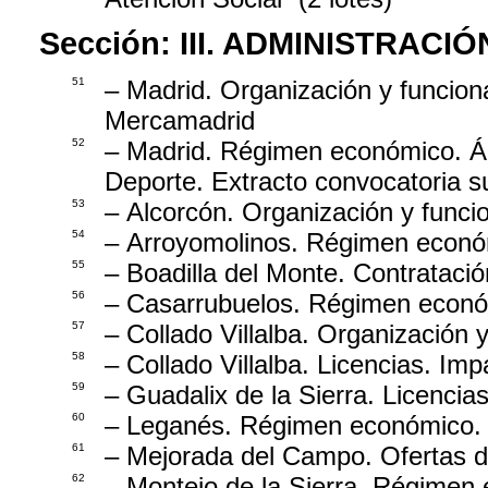
Sección:
III. ADMINISTRAC
51
– Madrid. Organización y funcio
Mercamadrid
52
– Madrid. Régimen económico. Ár
Deporte. Extracto convocatoria 
53
– Alcorcón. Organización y func
54
– Arroyomolinos. Régimen económ
55
– Boadilla del Monte. Contratación
56
– Casarrubuelos. Régimen econó
57
– Collado Villalba. Organización
58
– Collado Villalba. Licencias. Im
59
– Guadalix de la Sierra. Licencias
60
– Leganés. Régimen económico.
61
– Mejorada del Campo. Ofertas d
62
– Montejo de la Sierra. Régimen 