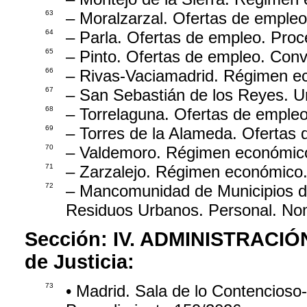
63
– Moralzarzal. Ofertas de empleo
64
– Parla. Ofertas de empleo. Proc
65
– Pinto. Ofertas de empleo. Conv
66
– Rivas-Vaciamadrid. Régimen ec
67
– San Sebastián de los Reyes. U
68
– Torrelaguna. Ofertas de empleo
69
– Torres de la Alameda. Ofertas 
70
– Valdemoro. Régimen económico
71
– Zarzalejo. Régimen económico. 
72
– Mancomunidad de Municipios de
Residuos Urbanos. Personal. Nom
Sección:
IV. ADMINISTRACIÓ
de Justicia:
73
• Madrid. Sala de lo Contencioso