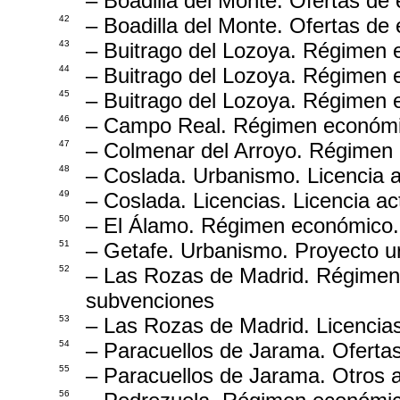
– Boadilla del Monte. Ofertas de
42
– Boadilla del Monte. Ofertas de
43
– Buitrago del Lozoya. Régimen 
44
– Buitrago del Lozoya. Régimen 
45
– Buitrago del Lozoya. Régimen 
46
– Campo Real. Régimen económi
47
– Colmenar del Arroyo. Régimen
48
– Coslada. Urbanismo. Licencia a
49
– Coslada. Licencias. Licencia ac
50
– El Álamo. Régimen económico. 
51
– Getafe. Urbanismo. Proyecto u
52
– Las Rozas de Madrid. Régimen
subvenciones
53
– Las Rozas de Madrid. Licencias
54
– Paracuellos de Jarama. Oferta
55
– Paracuellos de Jarama. Otros 
56