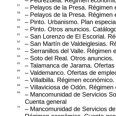
– Pedrezuela. Régimen económico
57
– Pelayos de la Presa. Régimen 
58
– Pelayos de la Presa. Régimen 
59
– Pinto. Urbanismo. Plan especia
60
– Pinto. Otros anuncios. Catálog
61
– San Lorenzo de El Escorial. R
62
– San Martín de Valdeiglesias. 
63
– Serranillos del Valle. Régimen
64
– Soto del Real. Otros anuncios.
65
– Talamanca de Jarama. Ofertas 
66
– Valdemanco. Ofertas de empleo
67
– Villalbilla. Régimen económico.
68
– Villaviciosa de Odón. Régimen 
69
– Mancomunidad de Servicios So
Cuenta general
70
– Mancomunidad de Servicios de 