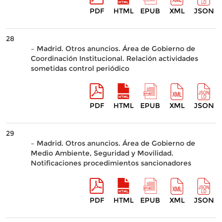
PDF
HTML
EPUB
XML
JSON
28
– Madrid. Otros anuncios. Área de Gobierno de
Coordinación Institucional. Relación actividades
sometidas control periódico
PDF
HTML
EPUB
XML
JSON
29
– Madrid. Otros anuncios. Área de Gobierno de
Medio Ambiente, Seguridad y Movilidad.
Notificaciones procedimientos sancionadores
PDF
HTML
EPUB
XML
JSON