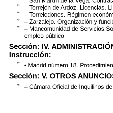
– San Martín de la Vega. Contrata
73
– Torrejón de Ardoz. Licencias. L
74
– Torrelodones. Régimen económi
75
– Zarzalejo. Organización y fun
76
– Mancomunidad de Servicios Soc
empleo público
Sección:
IV. ADMINISTRACIÓ
Instrucción:
77
• Madrid número 18. Procedimie
Sección:
V. OTROS ANUNCIO
78
– Cámara Oficial de Inquilinos d