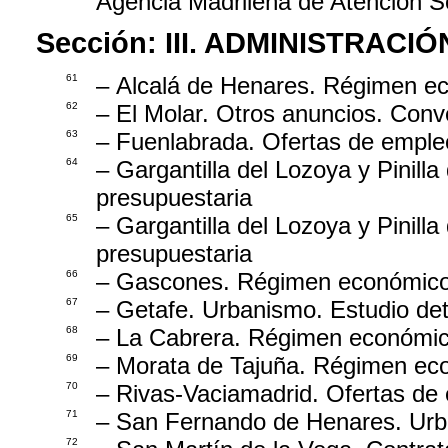
Agencia Madrileña de Atención So
Sección:
III. ADMINISTRAC
61
– Alcalá de Henares. Régimen ec
62
– El Molar. Otros anuncios. Conv
63
– Fuenlabrada. Ofertas de emple
64
– Gargantilla del Lozoya y Pinil
presupuestaria
65
– Gargantilla del Lozoya y Pinil
presupuestaria
66
– Gascones. Régimen económico.
67
– Getafe. Urbanismo. Estudio det
68
– La Cabrera. Régimen económic
69
– Morata de Tajuña. Régimen eco
70
– Rivas-Vaciamadrid. Ofertas de 
71
– San Fernando de Henares. Urba
72