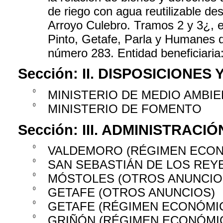
de riego con agua reutilizable de
Arroyo Culebro. Tramos 2 y 3¿, e
Pinto, Getafe, Parla y Humanes d
número 283. Entidad beneficiaria:
Sección:
II. DISPOSICIONES
0
MINISTERIO DE MEDIO AMBIE
0
MINISTERIO DE FOMENTO
Sección:
III. ADMINISTRAC
0
VALDEMORO (RÉGIMEN ECO
0
SAN SEBASTIÁN DE LOS REY
0
MÓSTOLES (OTROS ANUNCIO
0
GETAFE (OTROS ANUNCIOS)
0
GETAFE (RÉGIMEN ECONÓMI
0
GRIÑÓN (RÉGIMEN ECONÓMI