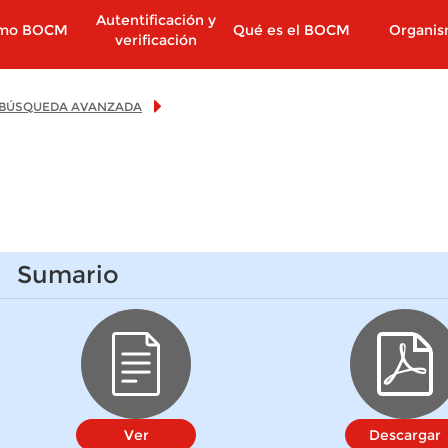
Autentificación y
imo BOCM
Qué es el BOCM
Organi
verificación
BÚSQUEDA AVANZADA
Sumario
Ver
Descargar