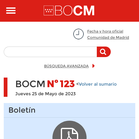
Pasar al contenido principal
Toggle
navigation
Fecha y hora oficial
Comunidad de Madrid
BÚSQUEDA AVANZADA
BOCM
Nº
123
<
Volver al sumario
Jueves 25 de Mayo de 2023
Boletín