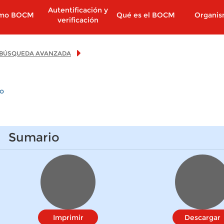
Autentificación y
imo BOCM
Qué es el BOCM
Organi
verificación
BÚSQUEDA AVANZADA
io
Sumario
Imprimir
Descargar