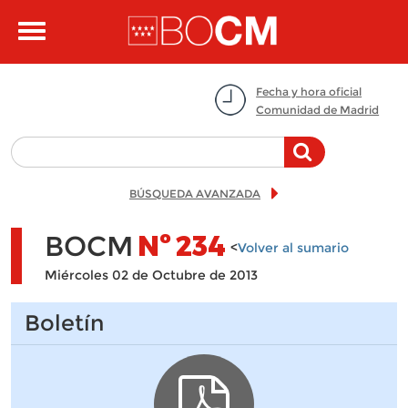
Pasar al contenido principal
Toggle
navigation
Fecha y hora oficial
Comunidad de Madrid
BÚSQUEDA AVANZADA
BOCM
Nº
234
<
Volver al sumario
Miércoles 02 de Octubre de 2013
Boletín