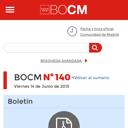
Pasar al contenido principal
Toggle
navigation
Fecha y hora oficial
Comunidad de Madrid
BÚSQUEDA AVANZADA
BOCM
Nº
140
<
Volver al sumario
Viernes 14 de Junio de 2013
Boletín