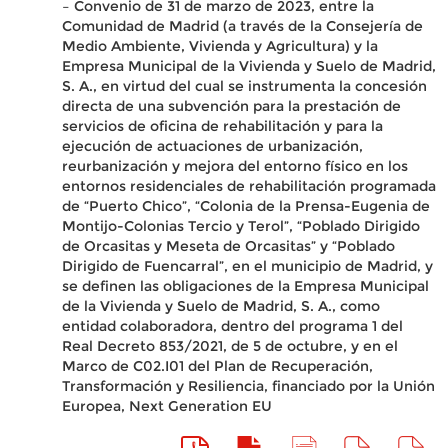
– Convenio de 31 de marzo de 2023, entre la
Comunidad de Madrid (a través de la Consejería de
Medio Ambiente, Vivienda y Agricultura) y la
Empresa Municipal de la Vivienda y Suelo de Madrid,
S. A., en virtud del cual se instrumenta la concesión
directa de una subvención para la prestación de
servicios de oficina de rehabilitación y para la
ejecución de actuaciones de urbanización,
reurbanización y mejora del entorno físico en los
entornos residenciales de rehabilitación programada
de “Puerto Chico”, “Colonia de la Prensa-Eugenia de
Montijo-Colonias Tercio y Terol”, “Poblado Dirigido
de Orcasitas y Meseta de Orcasitas” y “Poblado
Dirigido de Fuencarral”, en el municipio de Madrid, y
se definen las obligaciones de la Empresa Municipal
de la Vivienda y Suelo de Madrid, S. A., como
entidad colaboradora, dentro del programa 1 del
Real Decreto 853/2021, de 5 de octubre, y en el
Marco de C02.I01 del Plan de Recuperación,
Transformación y Resiliencia, financiado por la Unión
Europea, Next Generation EU