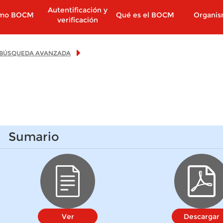
Autentificación y
imo BOCM
Qué es el BOCM
Organi
verificación
BÚSQUEDA AVANZADA
Sumario
Ver
Descargar