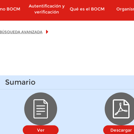
Autentificación y
imo BOCM
Qué es el BOCM
Organi
verificación
BÚSQUEDA AVANZADA
Sumario
Ver
Descargar