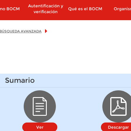
Autentificación y
imo BOCM
Qué es el BOCM
Organi
verificación
BÚSQUEDA AVANZADA
Sumario
Ver
Descargar