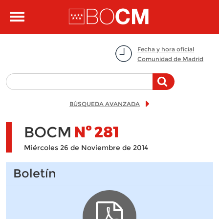
Pasar al contenido principal
Toggle
navigation
Fecha y hora oficial
Comunidad de Madrid
BÚSQUEDA AVANZADA
BOCM
Nº
281
Miércoles 26 de Noviembre de 2014
Boletín