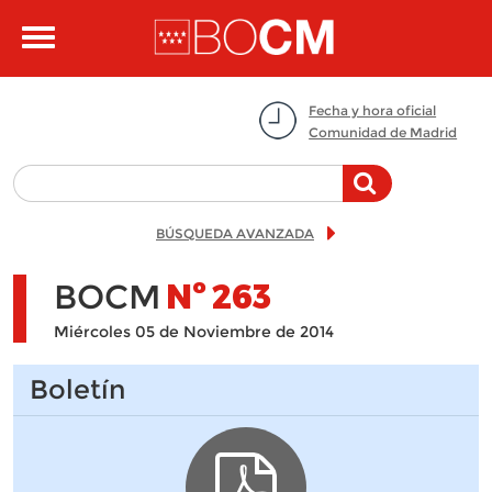
Pasar al contenido principal
Toggle
navigation
Fecha y hora oficial
Comunidad de Madrid
BÚSQUEDA AVANZADA
BOCM
Nº
263
Miércoles 05 de Noviembre de 2014
Boletín