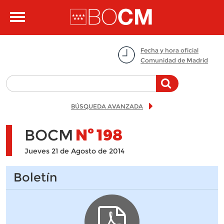
Pasar al contenido principal
Toggle
navigation
Fecha y hora oficial
Comunidad de Madrid
BÚSQUEDA AVANZADA
BOCM
Nº
198
Jueves 21 de Agosto de 2014
Boletín