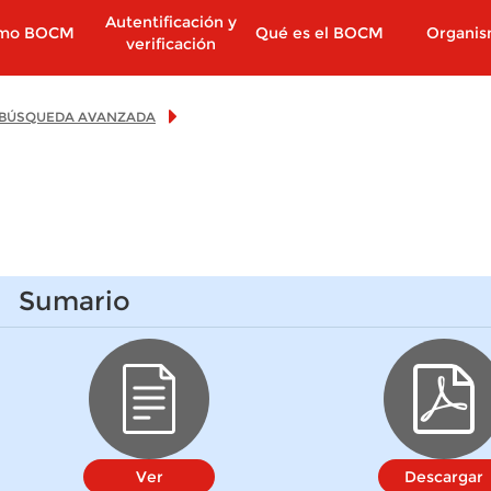
Autentificación y
imo BOCM
Qué es el BOCM
Organi
verificación
BÚSQUEDA AVANZADA
Sumario
Ver
Descargar