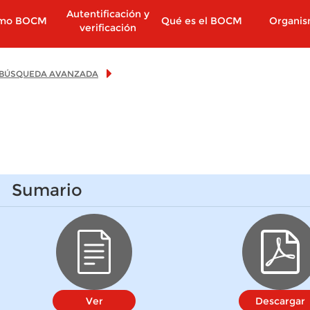
Autentificación y
imo BOCM
Qué es el BOCM
Organi
verificación
BÚSQUEDA AVANZADA
Sumario
Ver
Descargar