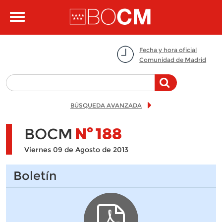
Pasar al contenido principal
Toggle
navigation
Fecha y hora oficial
Comunidad de Madrid
BÚSQUEDA AVANZADA
BOCM
Nº
188
Viernes 09 de Agosto de 2013
Boletín