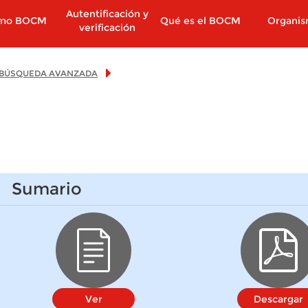
Autentificación y
imo BOCM
Qué es el BOCM
Organi
verificación
BÚSQUEDA AVANZADA
Sumario
Ver
Descargar