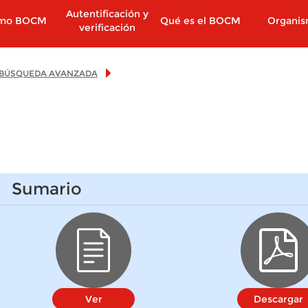
Autentificación y
imo BOCM
Qué es el BOCM
Organi
verificación
BÚSQUEDA AVANZADA
Sumario
Ver
Descargar