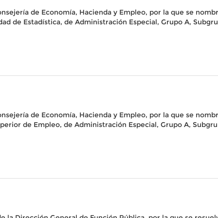
onsejería de Economía, Hacienda y Empleo, por la que se nombr
idad de Estadística, de Administración Especial, Grupo A, Subg
onsejería de Economía, Hacienda y Empleo, por la que se nombr
Superior de Empleo, de Administración Especial, Grupo A, Subgr
 la Dirección General de Función Pública, por la que se resuelv