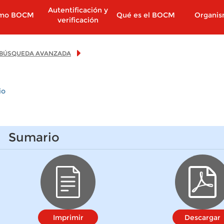
Autentificación y
imo BOCM
Qué es el BOCM
Organi
verificación
BÚSQUEDA AVANZADA
io
Sumario
Imprimir
Descargar