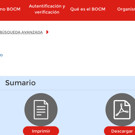
Autentificación y
imo BOCM
Qué es el BOCM
Organi
verificación
BÚSQUEDA AVANZADA
io
Sumario
Imprimir
Descargar