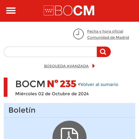
Pasar al contenido principal
Toggle
navigation
Fecha y hora oficial
Comunidad de Madrid
BÚSQUEDA AVANZADA
BOCM
Nº
235
<
Volver al sumario
Miércoles 02 de Octubre de 2024
Boletín