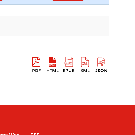
PDF
HTML
EPUB
XML
JSON
apa Web
RSS