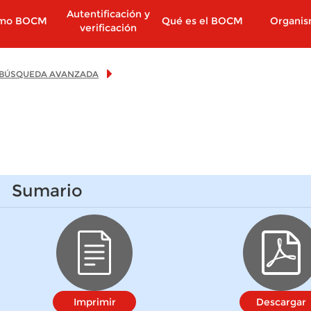
Autentificación y
imo BOCM
Qué es el BOCM
Organi
verificación
BÚSQUEDA AVANZADA
Sumario
Imprimir
Descargar