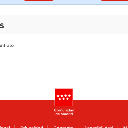
S
ontrato
Comunidad
de Madrid
legal
Privacidad
Contacto
Accesibilidad
M