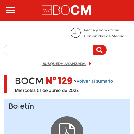
Pasar al contenido principal
Toggle
navigation
Fecha y hora oficial
Comunidad de Madrid
BÚSQUEDA AVANZADA
BOCM
Nº
129
<
Volver al sumario
Miércoles 01 de Junio de 2022
Boletín