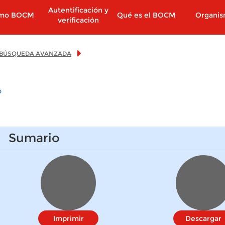
Autentificación y
imo BOCM
Qué es el BOCM
Organi
verificación
BÚSQUEDA AVANZADA
o
Sumario
Imprimir
Descargar