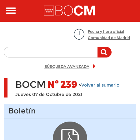
Pasar al contenido principal
Toggle
navigation
Fecha y hora oficial
Comunidad de Madrid
BÚSQUEDA AVANZADA
BOCM
Nº
239
<
Volver al sumario
Jueves 07 de Octubre de 2021
Boletín