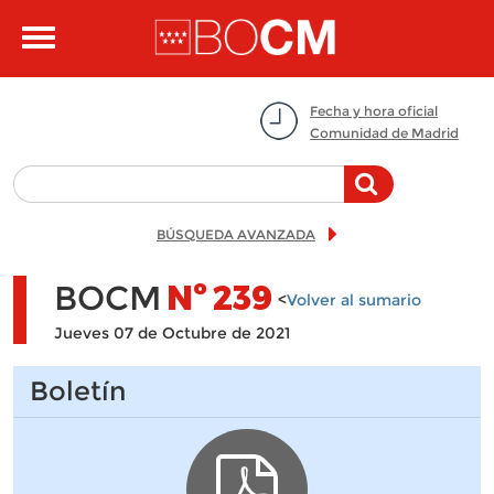
Pasar al contenido principal
Toggle
navigation
Fecha y hora oficial
Comunidad de Madrid
BÚSQUEDA AVANZADA
BOCM
Nº
239
<
Volver al sumario
Jueves 07 de Octubre de 2021
Boletín