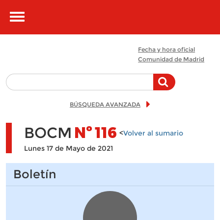
Pasar al contenido principal
Toggle
navigation
Fecha y hora oficial
Comunidad de Madrid
BÚSQUEDA AVANZADA
BOCM
Nº
116
<
Volver al sumario
Lunes 17 de Mayo de 2021
Boletín