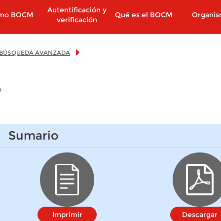
Autentificación y
imo BOCM
Qué es el BOCM
Organi
verificación
BÚSQUEDA AVANZADA
o
Sumario
Imprimir
Descargar