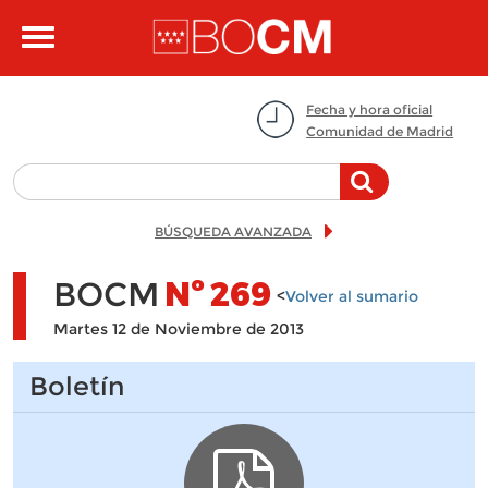
Pasar al contenido principal
Toggle
navigation
Fecha y hora oficial
Comunidad de Madrid
BÚSQUEDA AVANZADA
BOCM
Nº
269
<
Volver al sumario
Martes 12 de Noviembre de 2013
Boletín