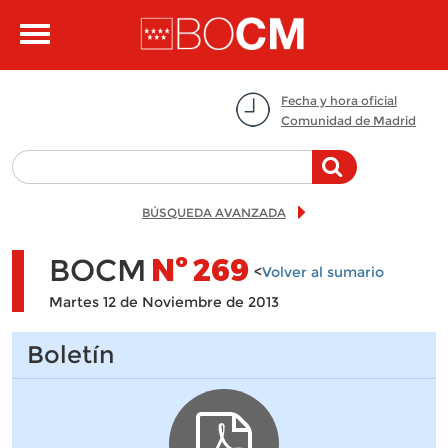
Pasar al contenido principal
Toggle
navigation
Fecha y hora oficial
Comunidad de Madrid
BÚSQUEDA AVANZADA
BOCM
Nº
269
<
Volver al sumario
Martes 12 de Noviembre de 2013
Boletín