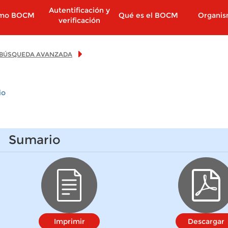
Autentificación y
imo BOCM
Qué es el BOCM
Organi
verificación
BÚSQUEDA AVANZADA
io
Sumario
Imprimir
Descargar