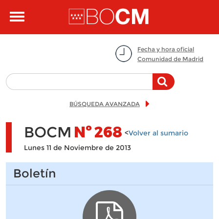
Pasar al contenido principal
Toggle
navigation
Fecha y hora oficial
Comunidad de Madrid
BÚSQUEDA AVANZADA
BOCM
Nº
268
<
Volver al sumario
Lunes 11 de Noviembre de 2013
Boletín