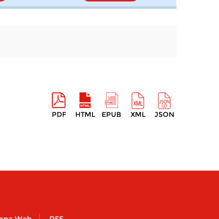
PDF
HTML
EPUB
XML
JSON
apa Web
RSS