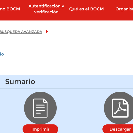
Autentificación y
imo BOCM
Qué es el BOCM
Organi
verificación
BÚSQUEDA AVANZADA
io
Sumario
Imprimir
Descargar