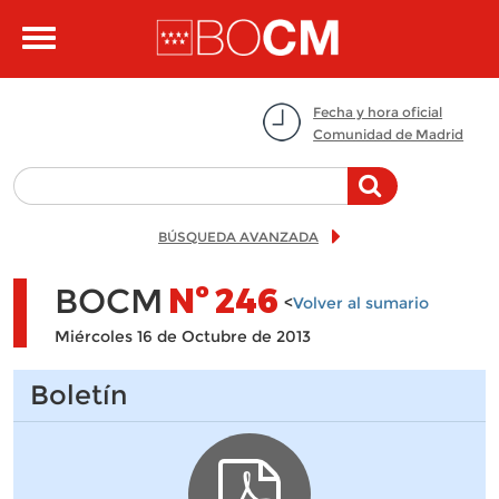
Pasar al contenido principal
Toggle
navigation
Fecha y hora oficial
Comunidad de Madrid
BÚSQUEDA AVANZADA
BOCM
Nº
246
<
Volver al sumario
Miércoles 16 de Octubre de 2013
Boletín