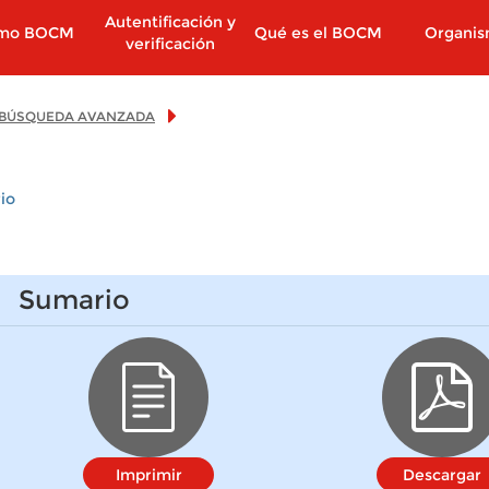
Autentificación y
imo BOCM
Qué es el BOCM
Organi
verificación
BÚSQUEDA AVANZADA
io
Sumario
Imprimir
Descargar