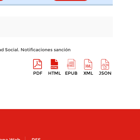
ad Social. Notificaciones sanción
PDF
HTML
EPUB
XML
JSON
apa Web
RSS