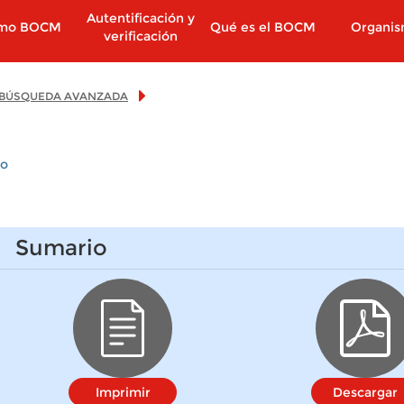
Autentificación y
imo BOCM
Qué es el BOCM
Organi
verificación
BÚSQUEDA AVANZADA
io
Sumario
Imprimir
Descargar