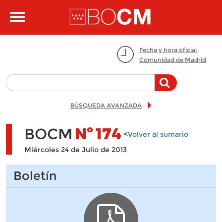
Pasar al contenido principal
Toggle
navigation
Fecha y hora oficial
Comunidad de Madrid
BÚSQUEDA AVANZADA
BOCM
Nº
174
<
Volver al sumario
Miércoles 24 de Julio de 2013
Boletín