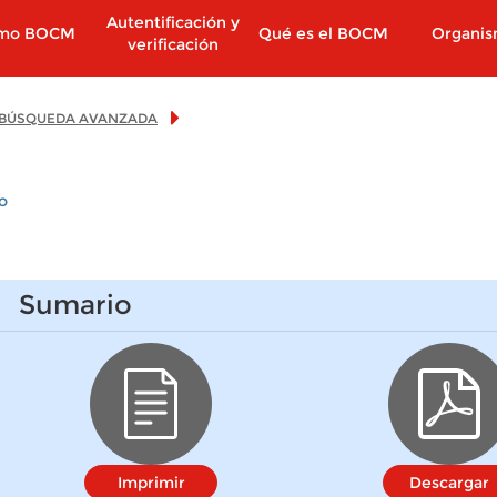
Autentificación y
imo BOCM
Qué es el BOCM
Organi
verificación
BÚSQUEDA AVANZADA
o
Sumario
Imprimir
Descargar