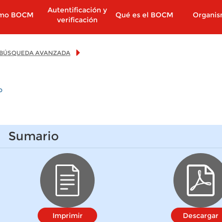
Autentificación y
imo BOCM
Qué es el BOCM
Organi
verificación
BÚSQUEDA AVANZADA
o
Sumario
Imprimir
Descargar