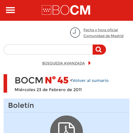
Pasar al contenido principal
Toggle
navigation
Fecha y hora oficial
Comunidad de Madrid
BÚSQUEDA AVANZADA
BOCM
Nº
45
<
Volver al sumario
Miércoles 23 de Febrero de 2011
Boletín