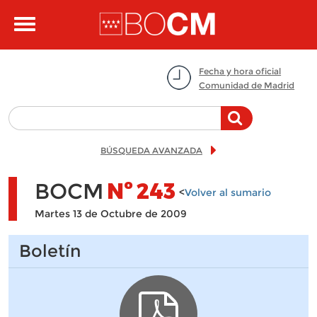
Pasar al contenido principal
Toggle
navigation
Fecha y hora oficial
Comunidad de Madrid
BÚSQUEDA AVANZADA
BOCM
Nº
243
<
Volver al sumario
Martes 13 de Octubre de 2009
Boletín