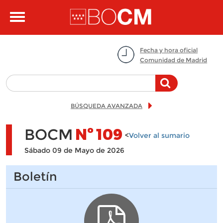
Pasar al contenido principal
Toggle
navigation
Fecha y hora oficial
Comunidad de Madrid
BÚSQUEDA AVANZADA
BOCM
Nº
109
<
Volver al sumario
Sábado 09 de Mayo de 2026
Boletín