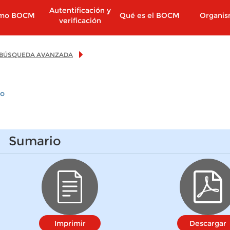
Autentificación y
imo BOCM
Qué es el BOCM
Organi
verificación
BÚSQUEDA AVANZADA
io
Sumario
Imprimir
Descargar